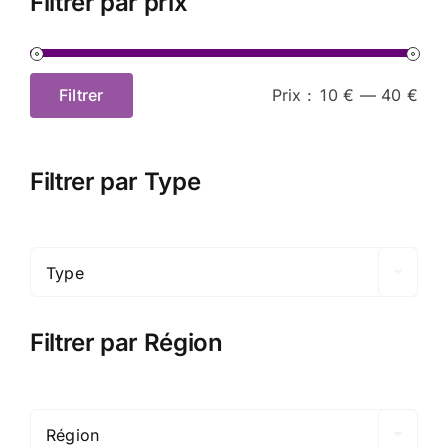
Filtrer par prix
Filtrer
Prix :
10 €
—
40 €
Prix
Prix
min
max
Filtrer par Type

Type
Filtrer par Région

Région