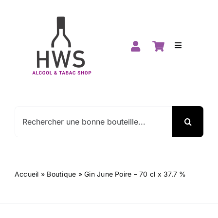
Passer
au
contenu
Toggle
Navigation
Accueil
Boutique
Rechercher:
Spiritueux
Vins
Accueil
»
Boutique
»
Gin June Poire – 70 cl x 37.7 %
Promos