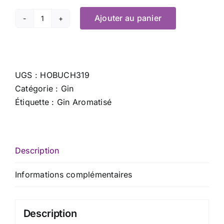
Ajouter au panier
quantité
de
Gin
June
UGS :
HOBUCH319
Poire
Catégorie :
Gin
-
Étiquette :
Gin Aromatisé
70
cl
x
37.7
Description
%
Informations complémentaires
Description