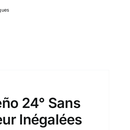
ques
eño 24° Sans
eur Inégalées