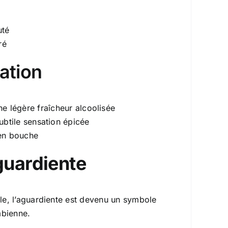
uté
ré
ation
ne légère fraîcheur alcoolisée
ubtile sensation épicée
 en bouche
aguardiente
le, l’aguardiente est devenu un symbole
mbienne.