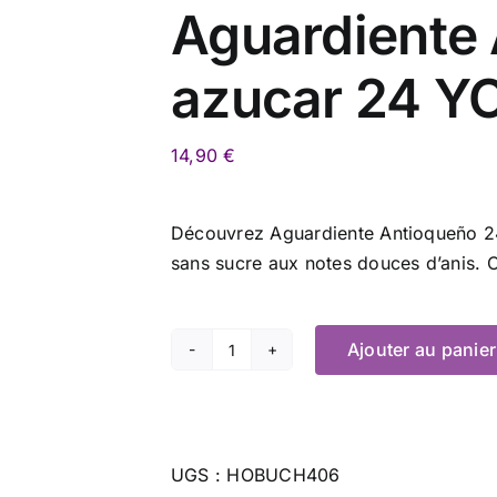
Aguardiente 
azucar 24 YO
14,90
€
Découvrez Aguardiente Antioqueño 24º
sans sucre aux notes douces d’anis
Ajouter au panier
quantité
de
Aguardiente
Antiqueno
UGS :
HOBUCH406
sin