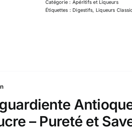
Catégorie :
Apéritifs et Liqueurs
azucar
Étiquettes :
Digestifs
,
Liqueurs Classi
24
YO
-
70
cl
x
24.0
%
on
guardiente Antioqu
ucre – Pureté et Sav