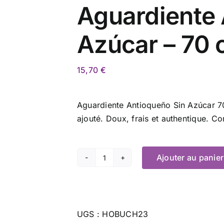
Aguardiente 
Azúcar – 70 
15,70
€
Aguardiente Antioqueño Sin Azúcar 70 
ajouté. Doux, frais et authentique. 
Ajouter au panier
quantité
de
Aguardiente
Antioqueño
UGS :
HOBUCH23
Sin