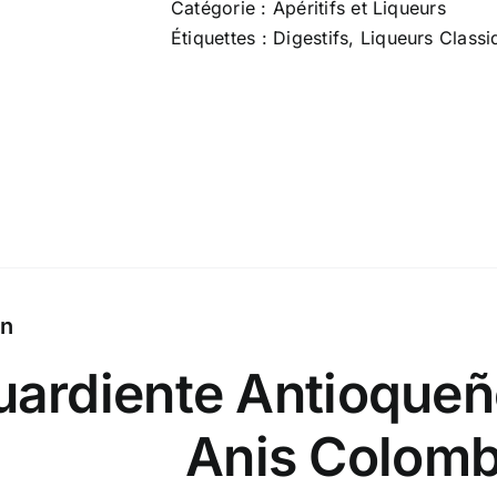
Catégorie :
Apéritifs et Liqueurs
Azúcar
Étiquettes :
Digestifs
,
Liqueurs Classi
–
70
cl
x
29
%
on
ardiente Antioqueñ
Anis Colomb