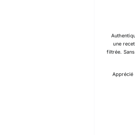
Authentiq
une recet
filtrée. San
Apprécié 