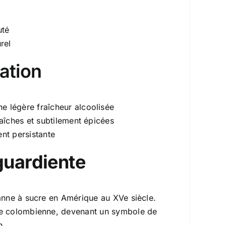
uté
rel
ation
ne légère fraîcheur alcoolisée
raîches et subtilement épicées
ent persistante
aguardiente
canne à sucre en Amérique au XVe siècle.
ure colombienne, devenant un symbole de
n.