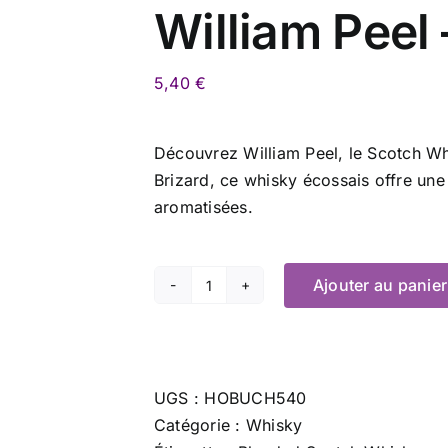
William Peel 
5,40
€
Découvrez William Peel, le Scotch Wh
Brizard, ce whisky écossais offre une
aromatisées.
Ajouter au panier
quantité
de
William
Peel
UGS :
HOBUCH540
-
Catégorie :
Whisky
35