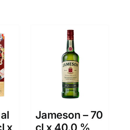
al
Jameson – 70
l x
cl x 40.0 %