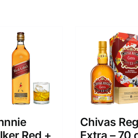
hnnie
Chivas Reg
lker Red +
Extra – 70 c