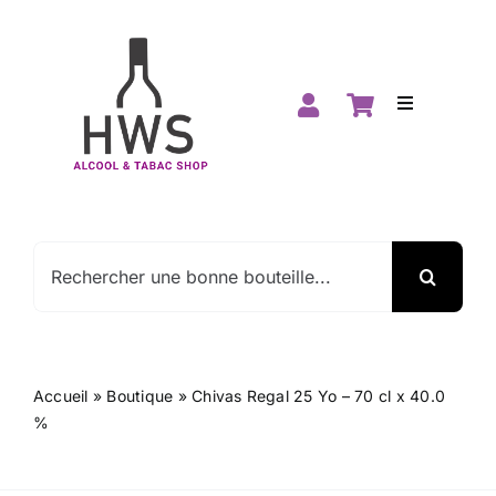
Passer
au
contenu
Toggle
Navigation
Accueil
Boutique
Rechercher:
Spiritueux
Vins
Accueil
»
Boutique
»
Chivas Regal 25 Yo – 70 cl x 40.0
%
Promos