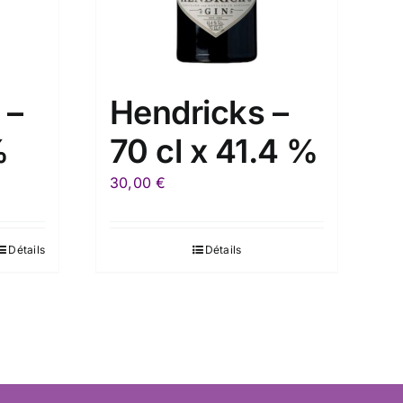
 –
Hendricks –
%
70 cl x 41.4 %
30,00
€
Détails
Détails