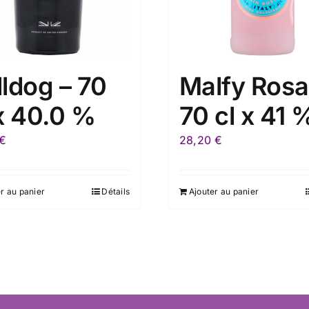
lldog – 70
Malfy Rosa
 x 40.0 %
70 cl x 41 
€
28,20
€
r au panier
Détails
Ajouter au panier