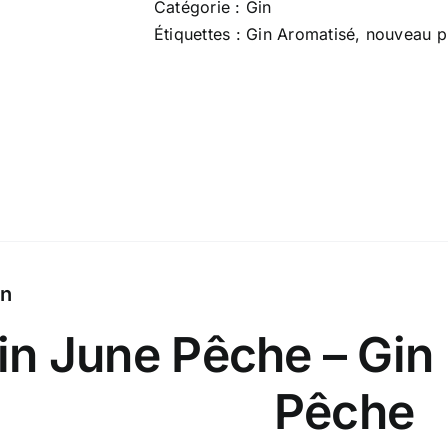
Catégorie :
Gin
70
Étiquettes :
Gin Aromatisé
,
nouveau p
cl
x
37.5
%
on
in June Pêche – Gin 
Pêche