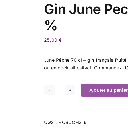
Gin June Pec
%
25,00
€
June Pêche 70 cl – gin français fruité
ou en cocktail estival. Commandez dè
Ajouter au panier
quantité
de
Gin
June
UGS :
HOBUCH316
Peche-