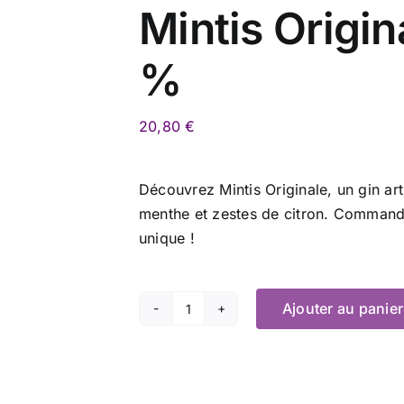
Mintis Origina
%
20,80
€
Découvrez Mintis Originale, un gin ar
menthe et zestes de citron. Command
unique !
Ajouter au panier
quantité
de
Mintis
Originale