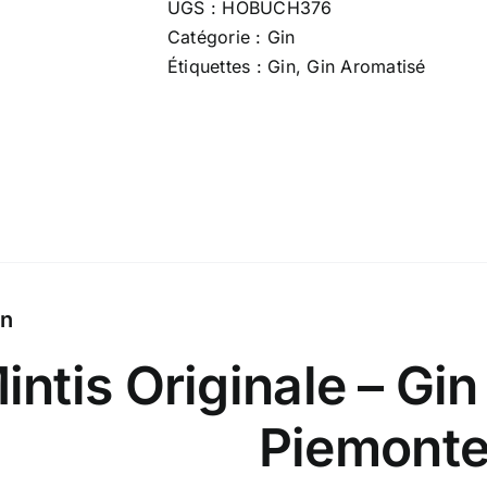
UGS :
HOBUCH376
-
Catégorie :
Gin
70
Étiquettes :
Gin
,
Gin Aromatisé
cl
x
41.8
%
on
intis Originale – Gin
Piemont