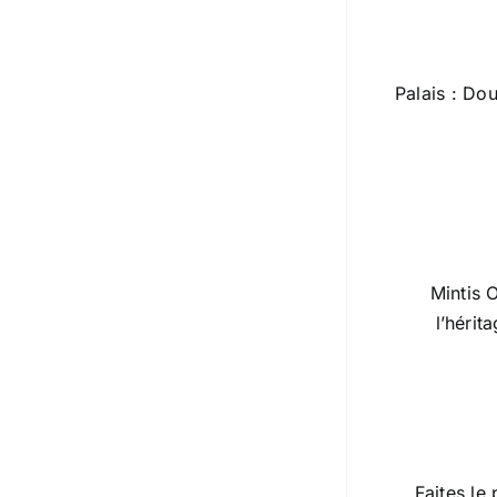
Palais : Do
Mintis 
l’hérit
Faites le