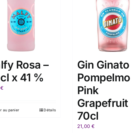
lfy Rosa –
Gin Ginato
cl x 41 %
Pompelmo
Pink
0
€
Grapefruit
r au panier
Détails
70cl
21,00
€