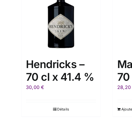
Hendricks –
Ma
70 cl x 41.4 %
70 
30,00
€
28,2
Détails
Ajoute