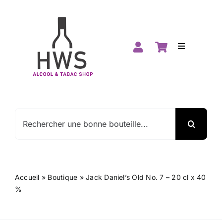
Passer
au
contenu
Toggle
Navigation
Accueil
Boutique
Rechercher:
Spiritueux
Vins
Accueil
»
Boutique
»
Jack Daniel’s Old No. 7 – 20 cl x 40
%
Promos