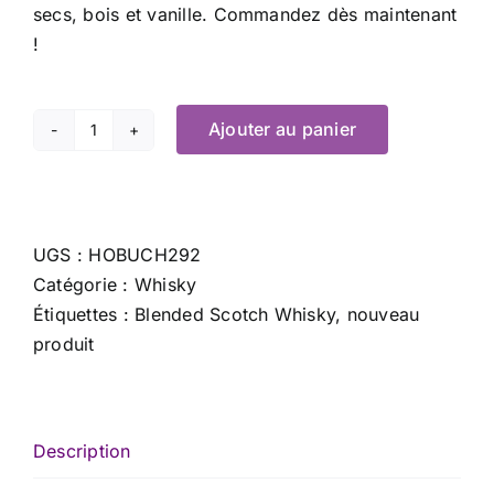
secs, bois et vanille. Commandez dès maintenant
!
Ajouter au panier
quantité
de
Jack
Daniel’s
UGS :
HOBUCH292
Old
Catégorie :
Whisky
No.
Étiquettes :
Blended Scotch Whisky
,
nouveau
7
produit
–
20
cl
x
Description
40