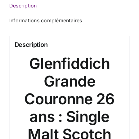
cl
Description
x
43.8
Informations complémentaires
%
Description
Glenfiddich
Grande
Couronne 26
ans : Single
Malt Scotch