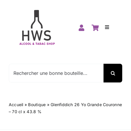
Passer
au
contenu
Toggle
Navigation
Accueil
Boutique
Rechercher:
Spiritueux
Vins
Accueil
»
Boutique
»
Glenfiddich 26 Yo Grande Couronne
– 70 cl x 43.8 %
Promos