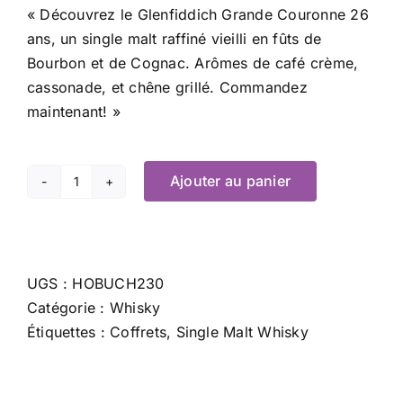
« Découvrez le Glenfiddich Grande Couronne 26
ans, un single malt raffiné vieilli en fûts de
Bourbon et de Cognac. Arômes de café crème,
cassonade, et chêne grillé. Commandez
maintenant! »
Ajouter au panier
quantité
de
Glenfiddich
26
UGS :
HOBUCH230
Yo
Catégorie :
Whisky
Grande
Étiquettes :
Coffrets
,
Single Malt Whisky
Couronne
-
70