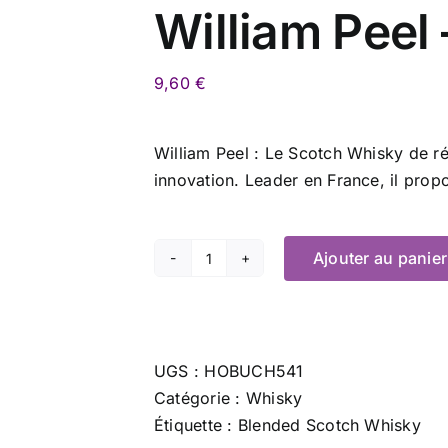
William Peel 
9,60
€
William Peel : Le Scotch Whisky de réf
innovation. Leader en France, il pro
Ajouter au panier
quantité
de
William
Peel
UGS :
HOBUCH541
-
Catégorie :
Whisky
70
Étiquette :
Blended Scotch Whisky
cl