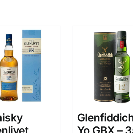
isky
Glenfiddich
nlivet
Yo GBX – 3