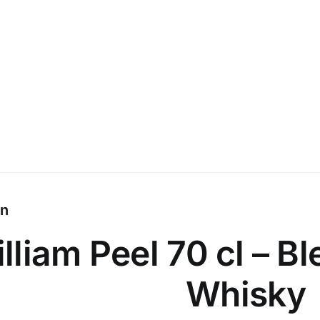
x
40.0
%
on
lliam Peel 70 cl – B
Whisky