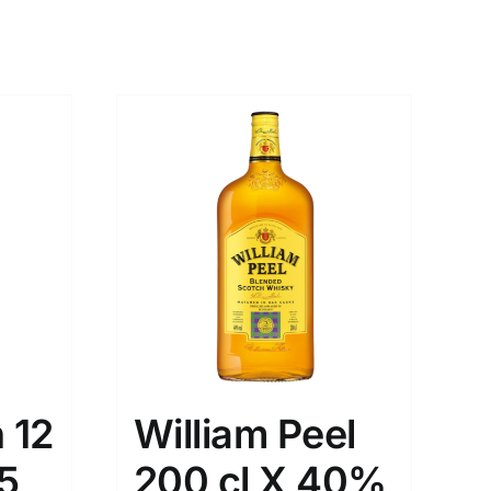
 12
William Peel
5
200 cl X 40%