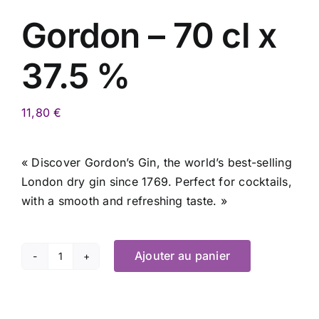
Gordon – 70 cl x
37.5 %
11,80
€
« Discover Gordon’s Gin, the world’s best-selling
London dry gin since 1769. Perfect for cocktails,
with a smooth and refreshing taste. »
Ajouter au panier
quantité
de
Gordon