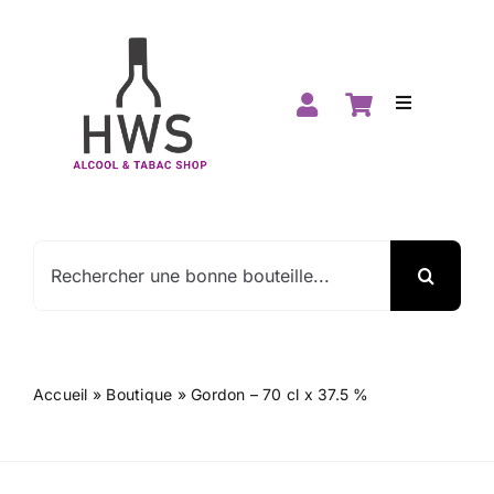
Passer
au
contenu
Toggle
Navigation
Accueil
Boutique
Rechercher:
Spiritueux
Vins
Accueil
»
Boutique
»
Gordon – 70 cl x 37.5 %
Promos