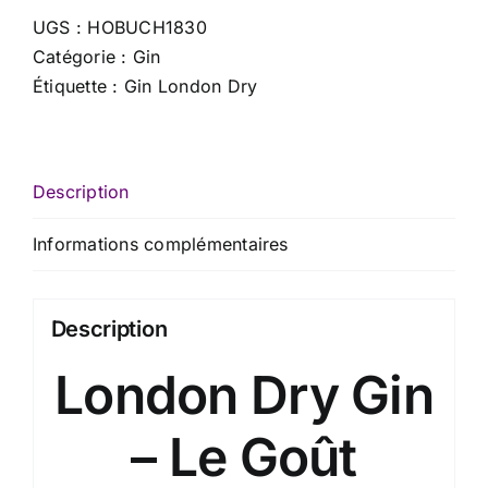
-
UGS :
HOBUCH1830
70
Catégorie :
Gin
cl
Étiquette :
Gin London Dry
x
37.5
%
Description
Informations complémentaires
Description
London Dry Gin
– Le Goût