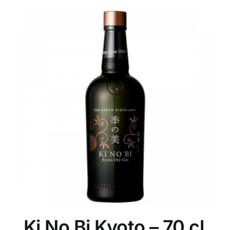
Ki No Bi Kyoto – 70 cl