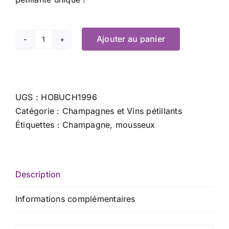
Ajouter au panier
quantité
de
Villa
Crespia
UGS :
HOBUCH1996
Tenuta
Catégorie :
Champagnes et Vins pétillants
Franciacorta
Étiquettes :
Champagne
,
mousseux
Mille
Description
Informations complémentaires