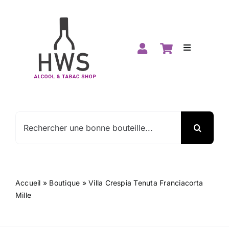
Passer
au
contenu
Toggle
Navigation
Accueil
Boutique
Rechercher:
Spiritueux
Vins
Accueil
»
Boutique
»
Villa Crespia Tenuta Franciacorta
Mille
Promos