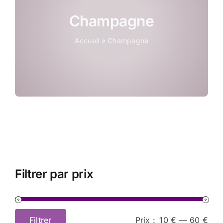
Coffrets
Champagne
Accueil
»
Champagne
Tabac
Contact
Filtrer par prix
Filtrer
Prix :
10 €
—
60 €