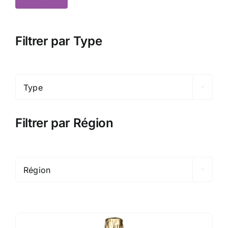
Prix
Prix
min
max
Filtrer par Type

Type
Filtrer par Région

Région