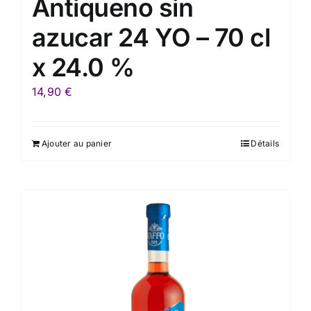
Antiqueno sin
azucar 24 YO – 70 cl
x 24.0 %
14,90
€
Ajouter au panier
Détails