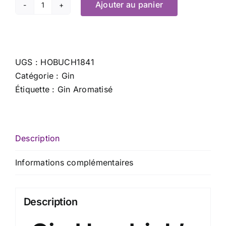
Ajouter au panier
quantité
de
Hendricks
-
UGS :
HOBUCH1841
175
Catégorie :
Gin
cl
Étiquette :
Gin Aromatisé
x
41.4
%
Description
Informations complémentaires
Description