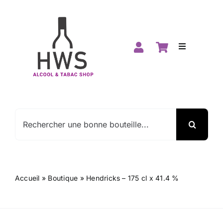
Passer
au
contenu
Toggle
Navigation
Accueil
Boutique
Rechercher:
Spiritueux
Vins
Accueil
»
Boutique
»
Hendricks – 175 cl x 41.4 %
Promos