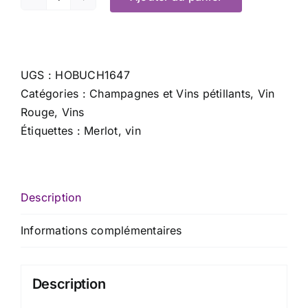
quantité
de
Familia
Dardanelli
UGS :
HOBUCH1647
Merlot
Catégories :
Champagnes et Vins pétillants
,
Vin
-
Rouge
,
Vins
75
Étiquettes :
Merlot
,
vin
cl
Description
Informations complémentaires
Description