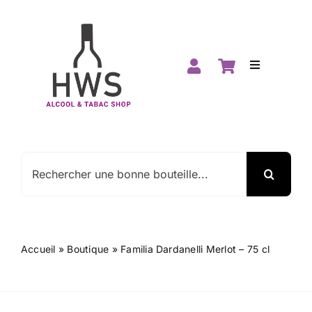
Passer
au
contenu
Toggle
Navigation
Accueil
Boutique
Rechercher:
Spiritueux
Vins
Accueil
»
Boutique
»
Familia Dardanelli Merlot – 75 cl
Promos