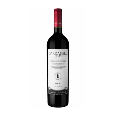
Coffrets
Tabac
Contact