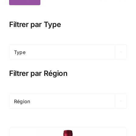
Prix
Prix
min
max
Filtrer par Type

Type
Filtrer par Région

Région