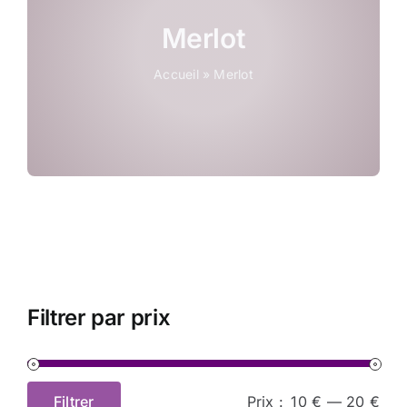
Coffrets
Merlot
Accueil
»
Merlot
Tabac
Contact
Filtrer par prix
Filtrer
Prix :
10 €
—
20 €