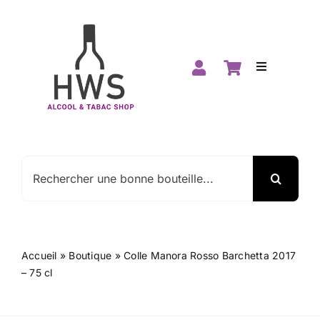
Passer
au
contenu
Toggle
Navigation
Accueil
Boutique
Rechercher:
Spiritueux
Vins
Accueil
»
Boutique
»
Colle Manora Rosso Barchetta 2017
– 75 cl
Promos