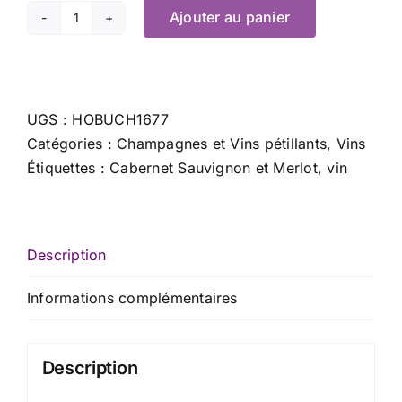
Ajouter au panier
quantité
de
Colle
Manora
UGS :
HOBUCH1677
Rosso
Catégories :
Champagnes et Vins pétillants
,
Vins
Barchetta
Étiquettes :
Cabernet Sauvignon et Merlot
,
vin
2017
-
75
cl
Description
Informations complémentaires
Description