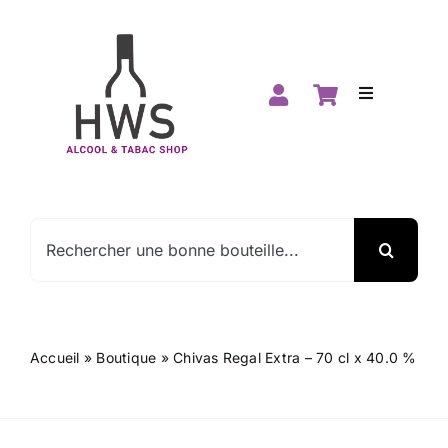
Passer
au
contenu
Toggle
Navigation
Accueil
Boutique
Rechercher:
Spiritueux
Vins
Accueil
»
Boutique
»
Chivas Regal Extra – 70 cl x 40.0 %
Promos