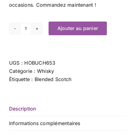
occasions. Commandez maintenant !
Ajouter au panier
quantité
de
Chivas
Regal
UGS :
HOBUCH653
Extra
Catégorie :
Whisky
-
Étiquette :
Blended Scotch
70
cl
x
40.0
Description
%
Informations complémentaires