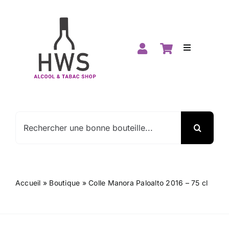
Passer
au
contenu
Toggle
Navigation
Accueil
Boutique
Rechercher:
Spiritueux
Vins
Accueil
»
Boutique
»
Colle Manora Paloalto 2016 – 75 cl
Promos