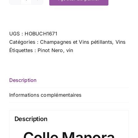
quantité
de
Colle
Manora
UGS :
HOBUCH1671
Paloalto
Catégories :
Champagnes et Vins pétillants
,
Vins
2016
Étiquettes :
Pinot Nero
,
vin
-
75
cl
Description
Informations complémentaires
Description
Colle Manora