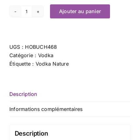
Ajouter au panier
quantité
de
Sobieski
-
UGS :
HOBUCH468
20
Catégorie :
Vodka
cl
Étiquette :
Vodka Nature
x
37.5
%
Description
Informations complémentaires
Description