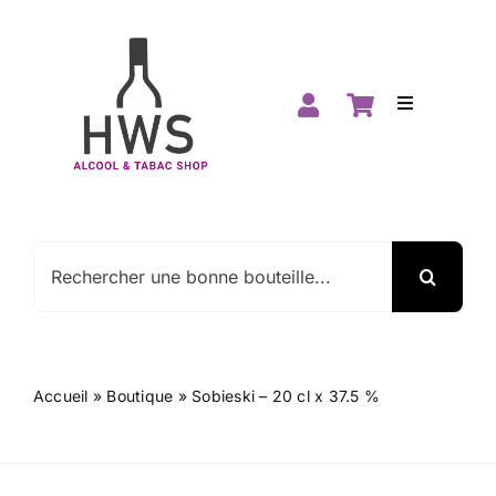
Passer
au
contenu
Toggle
Navigation
Accueil
Boutique
Rechercher:
Spiritueux
Vins
Accueil
»
Boutique
»
Sobieski – 20 cl x 37.5 %
Promos