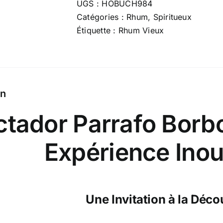
UGS :
HOBUCH984
Parrafo
Catégories :
Rhum
,
Spiritueux
Borbon
Étiquette :
Rhum Vieux
1998
on
ctador Parrafo Borb
Expérience Inou
Une Invitation à la Déco