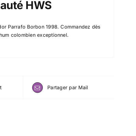
nauté HWS
tador Parrafo Borbon 1998. Commandez dès
rhum colombien exceptionnel.
t
Partager par Mail