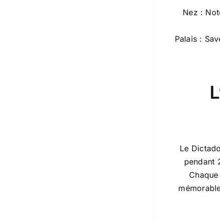
Nez : Not
Palais : Sa
L
Le Dictado
pendant 2
Chaque 
mémorable.