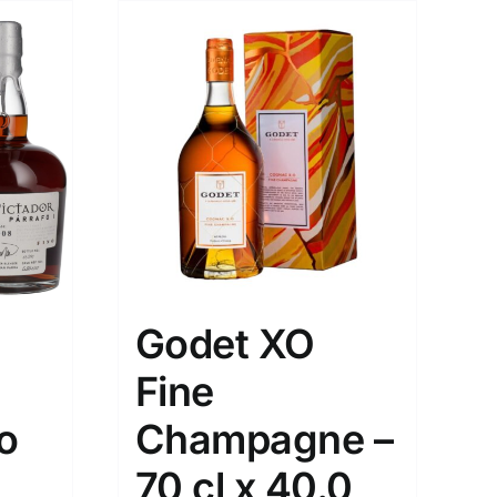
Godet XO
Fine
o
Champagne –
70 cl x 40.0