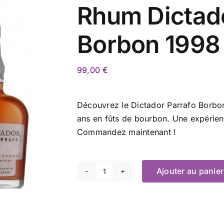
Rhum Dictado
Borbon 1998
99,00
€
Découvrez le Dictador Parrafo Borbo
ans en fûts de bourbon. Une expérienc
Commandez maintenant !
Ajouter au panier
quantité
de
Rhum
Dictador