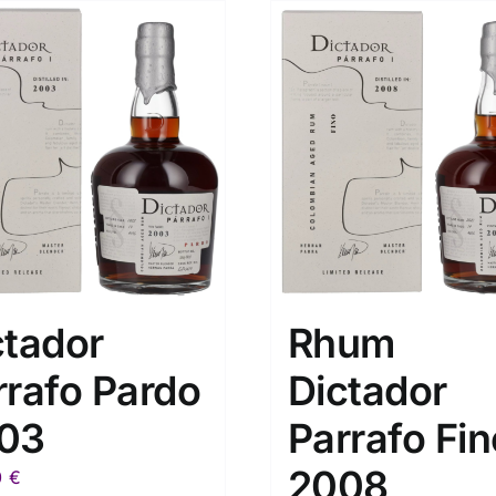
ctador
Rhum
rrafo Pardo
Dictador
03
Parrafo Fin
2008
0
€