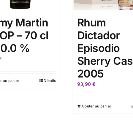
my Martin
Rhum
OP – 70 cl
Dictador
40.0 %
Episodio
Sherry Ca
€
2005
r au panier
Détails
93,90
€
Ajouter au panier