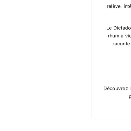
relève, in
Le Dictado
rhum a vie
raconte 
Découvrez l
p