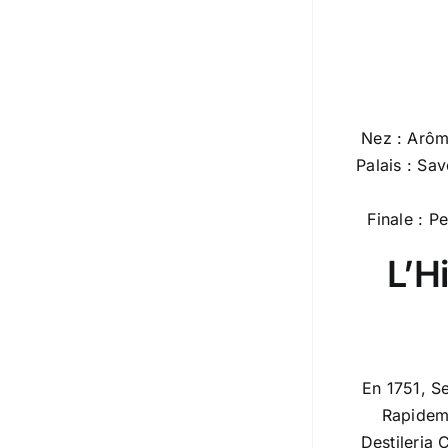
Nez : Arôme
Palais : Sa
Finale : P
L’Hi
En 1751, S
Rapideme
Destileria 