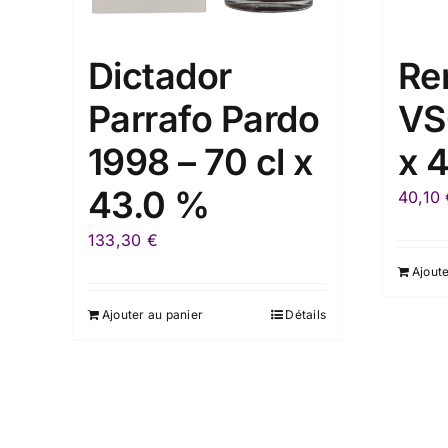
Dictador
Re
Parrafo Pardo
VS
1998 – 70 cl x
x 
43.0 %
40,10
133,30
€
Ajoute
Ajouter au panier
Détails