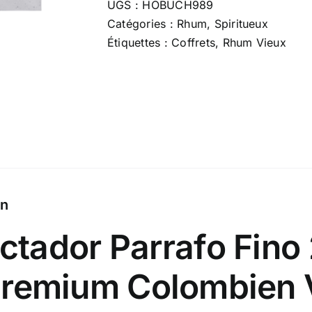
UGS :
HOBUCH989
Fino
Catégories :
Rhum
,
Spiritueux
2007
Étiquettes :
Coffrets
,
Rhum Vieux
-
70
cl
x
43.0
%
on
ctador Parrafo Fin
remium Colombien Vi