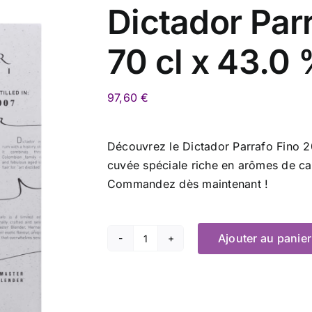
Dictador Par
70 cl x 43.0
97,60
€
Découvrez le Dictador Parrafo Fino 20
cuvée spéciale riche en arômes de car
Commandez dès maintenant !
Ajouter au panier
quantité
de
Dictador
Parrafo