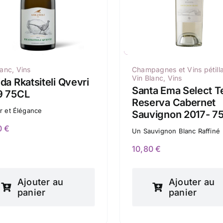
lanc
,
Vins
Champagnes et Vins pétill
Vin Blanc
,
Vins
da Rkatsiteli Qvevri
Santa Ema Select Te
9 75CL
Reserva Cabernet
r et Élégance
Sauvignon 2017- 75
0
€
Un Sauvignon Blanc Raffiné
10,80
€
Ajouter au
Ajouter au
panier
panier