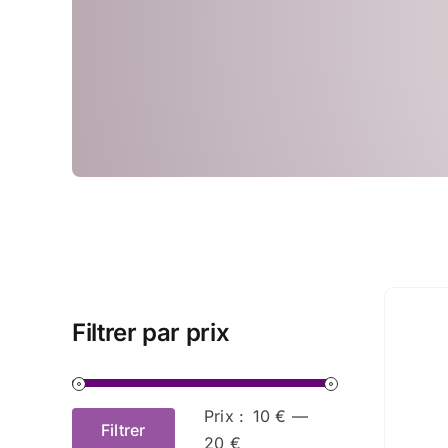
Filtrer par prix
Prix :
10 €
—
Filtrer
Prix
Prix
20 €