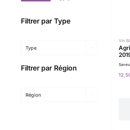
min
max
Filtrer par Type

Vin B
Agri
Type
201
Saveu
Filtrer par Région
12,5

Région