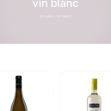
vin blanc
Accueil
»
vin blanc