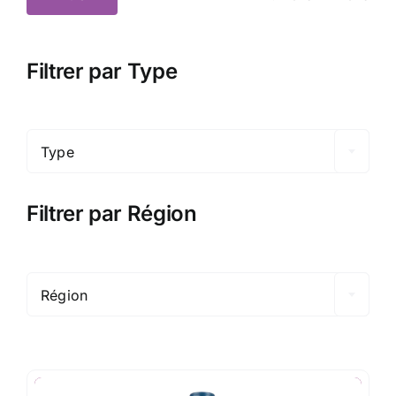
Prix
Prix
min
max
Filtrer par Type

Type
Filtrer par Région

Région