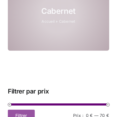
Coffrets
Cabernet
Accueil
»
Cabernet
Tabac
Contact
Filtrer par prix
Filtrer
Prix :
0 €
—
70 €