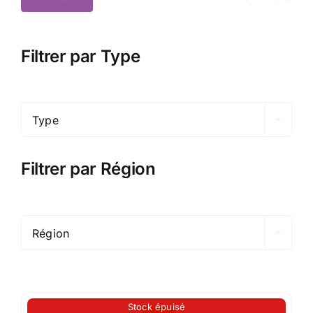
Prix
Prix
min
max
Filtrer par Type

Type
Filtrer par Région

Région
Stock épuisé