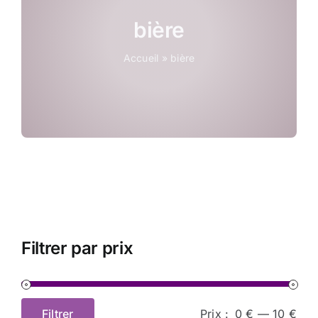
Coffrets
bière
Accueil
»
bière
Tabac
Contact
Filtrer par prix
Filtrer
Prix :
0 €
—
10 €